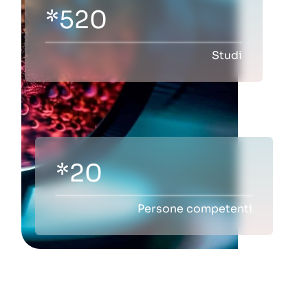
*524
Studi
*20
Persone competenti